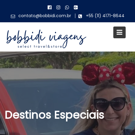
Skip
to
contato@bobbidi.com.br
+55 (11) 4171-8644
content
Destinos Especiais