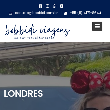
Skip
to
contato@bobbidi.com.br
+55 (11) 4171-8644
content
LONDRES