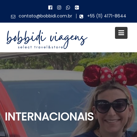
Skip
to
contato@bobbidi.com.br
+55 (11) 4171-8644
content
INTERNACIONAIS