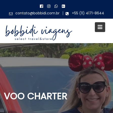
Skip
to
contato@bobbidi.com.br
+55 (11) 4171-8644
content
VOO CHARTER