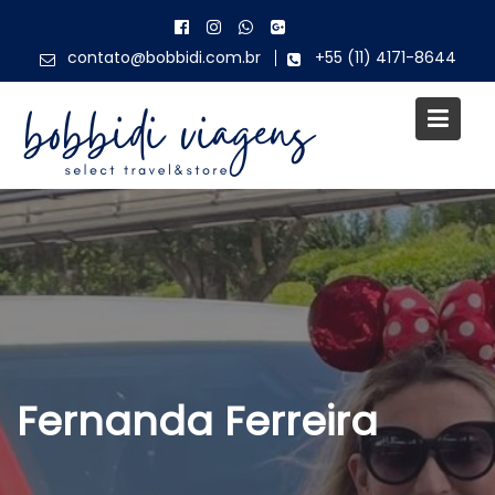
Skip
to
contato@bobbidi.com.br
+55 (11) 4171-8644
content
Fernanda Ferreira