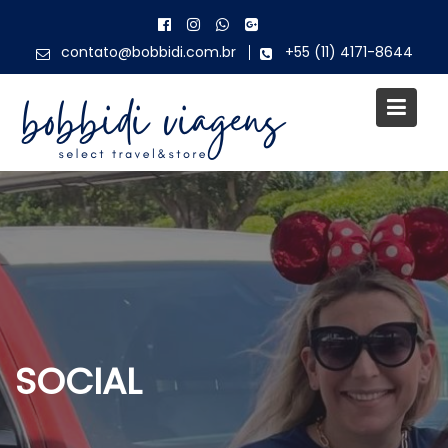
Skip
to
contato@bobbidi.com.br
+55 (11) 4171-8644
content
SOCIAL