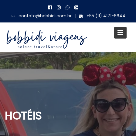
Skip
to
contato@bobbidi.com.br
+55 (11) 4171-8644
content
HOTÉIS